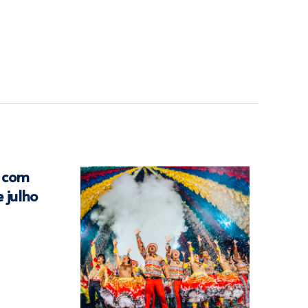
r com
e julho