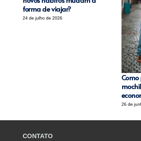
novos hábitos mudam a
forma de viajar?
24 de julho de 2026
Como 
mochi
econo
26 de jun
CONTATO