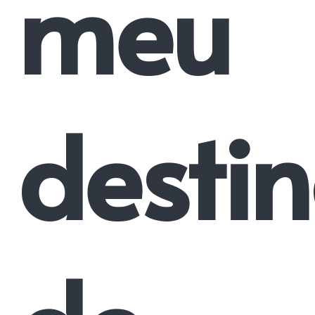
meu
desti