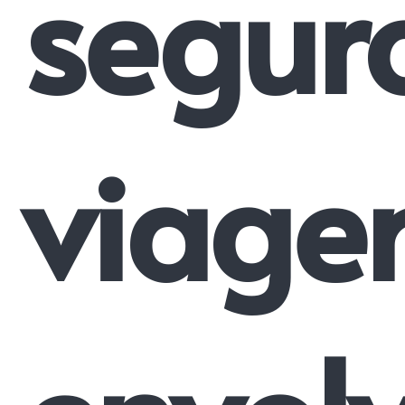
segur
viag