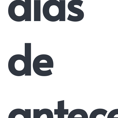
dias
de
antec