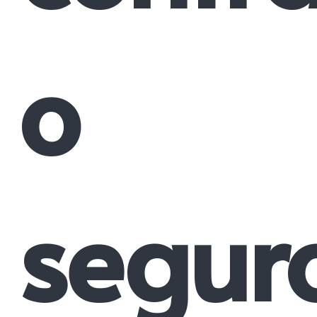
o
segur