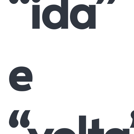
“ida”
e
“volta