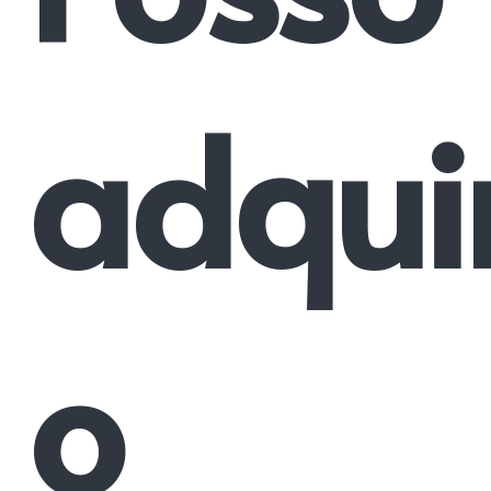
adquir
o