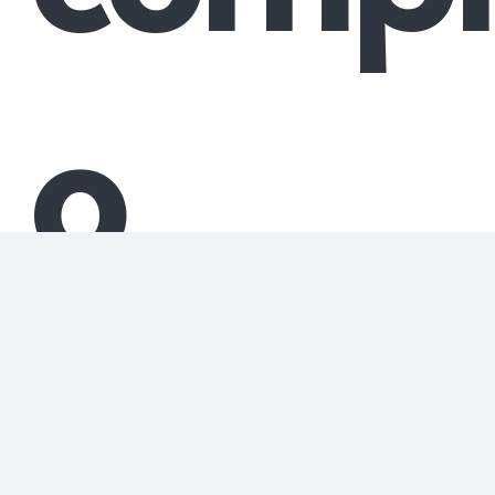
o
segur