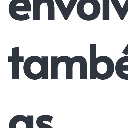
envol
tamb
as