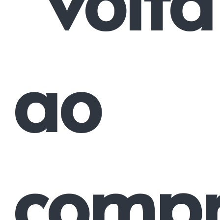
ao
compr