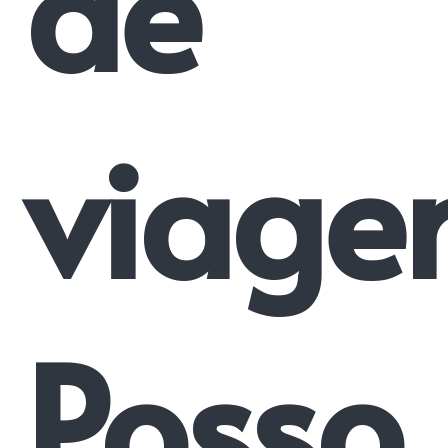
de
viage
Posso